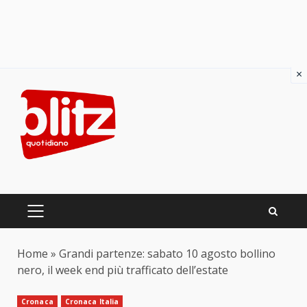
×
Skip
to
content
PRIMARY
MENU
Home
»
Grandi partenze: sabato 10 agosto bollino
nero, il week end più trafficato dell’estate
Cronaca
Cronaca Italia