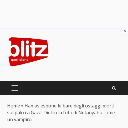
×
Skip
to
content
PRIMARY
MENU
Home
»
Hamas espone le bare degli ostaggi morti
sul palco a Gaza. Dietro la foto di Netanyahu come
un vampiro