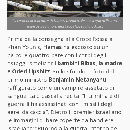
La cerimonia macabra di Hamas prima della consegna delle bare
degli ostaggi morti alla Croce Rossa (Foto Ansa)
Prima della consegna alla Croce Rossa a
Khan Younis,
Hamas
ha esposto su un
palco le quattro bare con i corpi degli
ostaggi israeliani:
i bambini Bibas, la madre
e Oded Lipshitz
. Sullo sfondo la foto del
primo ministro
Benjamin Netanyahu
raffigurato come un vampiro assetato di
sangue. La didascalia recita: “Il criminale di
guerra li ha assassinati con i missili degli
aerei da caccia”. Dietro il premier israeliano
le immagini di bare coperte da bandiere
israeliane: “Ritorno alla guerra, ritorno dei