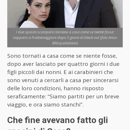
I due sposini scomparsi tornano a casa come se niente fosse:
riapparsi a Frattamaggiore dopo 5 giorni di black-out (foto Ansa-
Blitzquotidiano)
Sono tornati a casa come se niente fosse,
dopo aver lasciato per quattro giorni i due
figli piccoli dai nonni. E ai carabinieri che
sono venuti a cercarli a casa per sincerarsi
delle loro condizioni, hanno risposto
seraficamente: “Siamo partiti per un breve
viaggio, e ora siamo stanchi”.
Che fine avevano fatto gli