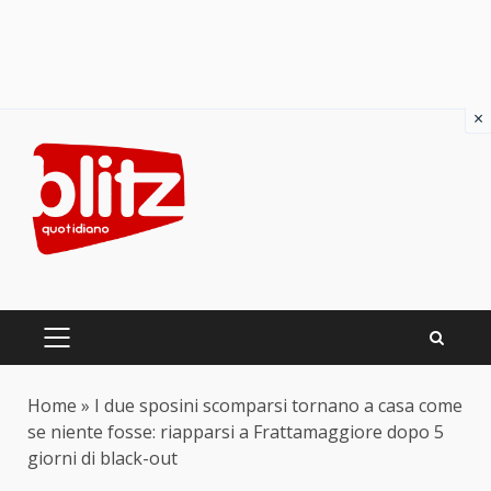
×
Skip
to
content
PRIMARY
MENU
Home
»
I due sposini scomparsi tornano a casa come
se niente fosse: riapparsi a Frattamaggiore dopo 5
giorni di black-out