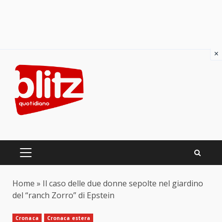
×
Skip
to
content
PRIMARY
MENU
Home
»
Il caso delle due donne sepolte nel giardino
del “ranch Zorro” di Epstein
Cronaca
Cronaca estera