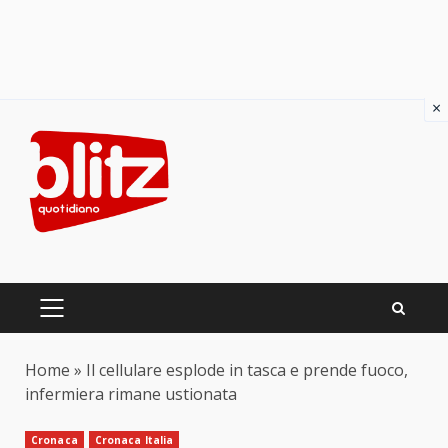
×
Skip
to
content
PRIMARY
MENU
Home
»
Il cellulare esplode in tasca e prende fuoco,
infermiera rimane ustionata
Cronaca
Cronaca Italia