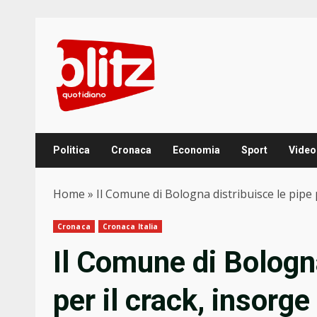
Skip
to
content
Politica
Cronaca
Economia
Sport
Video
Home
»
Il Comune di Bologna distribuisce le pipe p
Cronaca
Cronaca Italia
Il Comune di Bologna
per il crack, insorge