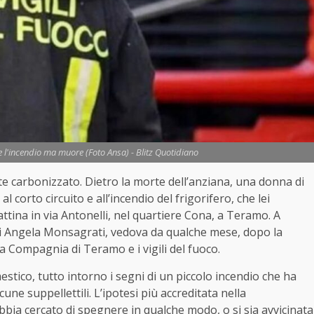
re l'incendio ma muore (Foto Ansa) - Blitz Quotidiano
rte carbonizzato. Dietro la morte dell’anziana, una donna di
 corto circuito e all’incendio del frigorifero, che lei
ina in via Antonelli, nel quartiere Cona, a Teramo. A
di Angela Monsagrati, vedova da qualche mese, dopo la
lla Compagnia di Teramo e i vigili del fuoco.
estico, tutto intorno i segni di un piccolo incendio che ha
cune suppellettili. L’ipotesi più accreditata nella
 abbia cercato di spegnere in qualche modo, o si sia avvicinata