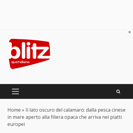
×
Skip
to
content
PRIMARY
MENU
Home
»
Il lato oscuro del calamaro: dalla pesca cinese
in mare aperto alla filiera opaca che arriva nei piatti
europei