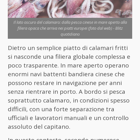
Il lato oscuro del calamaro: dalla pesca cinese in mare aperto alla
filiera opaca che arriva nei piatti europei (foto dal web) - Blitz
quotidiano
Dietro un semplice piatto di calamari fritti
si nasconde una filiera globale complessa e
poco trasparente. In mare aperto operano
enormi navi battenti bandiera cinese che
possono restare in navigazione per anni
senza rientrare in porto. A bordo si pesca
soprattutto calamaro, in condizioni spesso
difficili, con una forte separazione tra
ufficiali e lavoratori manuali e un controllo
assoluto del capitano.