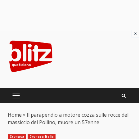
×
Skip
to
content
PRIMARY
MENU
Home
»
Il parapendio a motore cozza sulle rocce del
massiccio del Pollino, muore un 57enne
Cronaca
Cronaca Italia