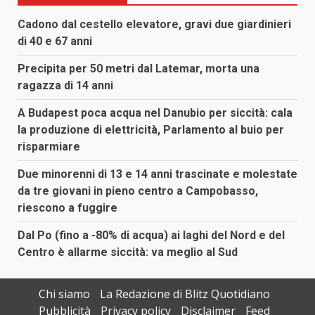
Cadono dal cestello elevatore, gravi due giardinieri
di 40 e 67 anni
Precipita per 50 metri dal Latemar, morta una
ragazza di 14 anni
A Budapest poca acqua nel Danubio per siccità: cala
la produzione di elettricità, Parlamento al buio per
risparmiare
Due minorenni di 13 e 14 anni trascinate e molestate
da tre giovani in pieno centro a Campobasso,
riescono a fuggire
Dal Po (fino a -80% di acqua) ai laghi del Nord e del
Centro è allarme siccità: va meglio al Sud
Chi siamo
La Redazione di Blitz Quotidiano
Pubblicità
Privacy policy
Disclaimer
Feed