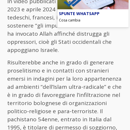
In video pubblicati sui social tra novembre
2023 e aprile 2024 ha accusato americani,
SPUNTE WHATSAPP
tedeschi, francesi, inglesi e italiani di
Cosa cambia
sostenere “gli impuri sionisti” e in un altro
ha invocato Allah affinché distrugga gli
oppressori, cioè gli Stati occidentali che
appoggiano Israele.
Risulterebbe anche in grado di generare
proselitismo e in contatti con stranieri
emersi in indagini per la loro appartenenza
ad ambienti “dell’Islam ultra-radicale” e che
è in grado di favoreggiare l’infiltrazione nel
territorio bolognese di organizzazioni
politico-religiose e para-terroriste. Il
pachistano 54enne, entrato in Italia dal
1995, è titolare di permesso di soggiorno,