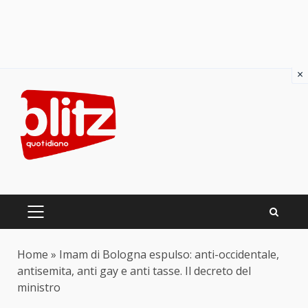
×
Skip
to
content
PRIMARY
MENU
Home
»
Imam di Bologna espulso: anti-occidentale,
antisemita, anti gay e anti tasse. Il decreto del
ministro