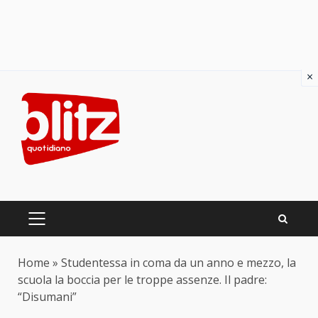
×
Skip
to
content
PRIMARY
MENU
Home
»
Studentessa in coma da un anno e mezzo, la
scuola la boccia per le troppe assenze. Il padre:
“Disumani”