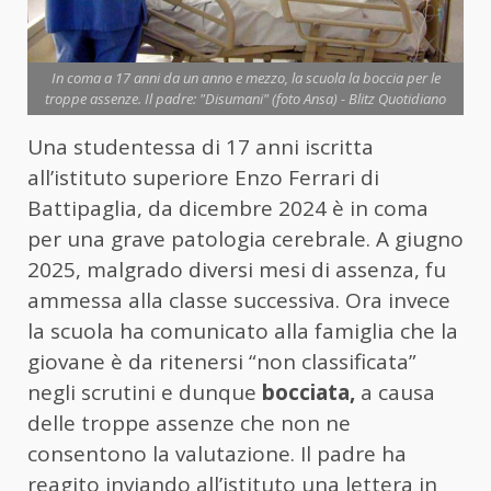
In coma a 17 anni da un anno e mezzo, la scuola la boccia per le
troppe assenze. Il padre: "Disumani" (foto Ansa) - Blitz Quotidiano
Una studentessa di 17 anni iscritta
all’istituto superiore Enzo Ferrari di
Battipaglia, da dicembre 2024 è in coma
per una grave patologia cerebrale. A giugno
2025, malgrado diversi mesi di assenza, fu
ammessa alla classe successiva. Ora invece
la scuola ha comunicato alla famiglia che la
giovane è da ritenersi “non classificata”
negli scrutini e dunque
bocciata,
a causa
delle troppe assenze che non ne
consentono la valutazione. Il padre ha
reagito inviando all’istituto una lettera in