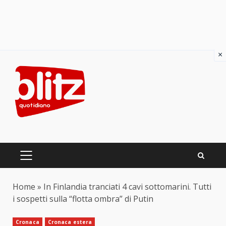
×
Skip
to
content
PRIMARY
MENU
Home
»
In Finlandia tranciati 4 cavi sottomarini. Tutti
i sospetti sulla “flotta ombra” di Putin
Cronaca
Cronaca estera