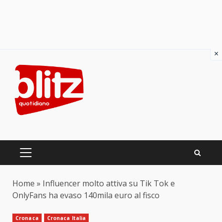
×
Skip
to
content
PRIMARY
MENU
Home
»
Influencer molto attiva su Tik Tok e
OnlyFans ha evaso 140mila euro al fisco
Cronaca
Cronaca Italia