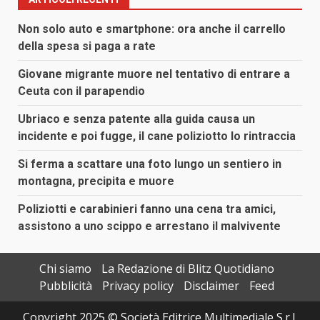
Non solo auto e smartphone: ora anche il carrello
della spesa si paga a rate
Giovane migrante muore nel tentativo di entrare a
Ceuta con il parapendio
Ubriaco e senza patente alla guida causa un
incidente e poi fugge, il cane poliziotto lo rintraccia
Si ferma a scattare una foto lungo un sentiero in
montagna, precipita e muore
Poliziotti e carabinieri fanno una cena tra amici,
assistono a uno scippo e arrestano il malvivente
Chi siamo
La Redazione di Blitz Quotidiano
Pubblicità
Privacy policy
Disclaimer
Feed
Copyright 2025 © Società Editrice Multimediale S.r.l.