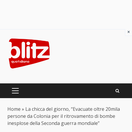
×
Skip
to
content
PRIMARY
MENU
Home
»
La chicca del giorno, “Evacuate oltre 20mila
persone da Colonia per il ritrovamento di bombe
inesplose della Seconda guerra mondiale”