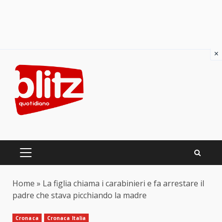
×
Skip
to
content
PRIMARY
MENU
Home
»
La figlia chiama i carabinieri e fa arrestare il
padre che stava picchiando la madre
Cronaca
Cronaca Italia