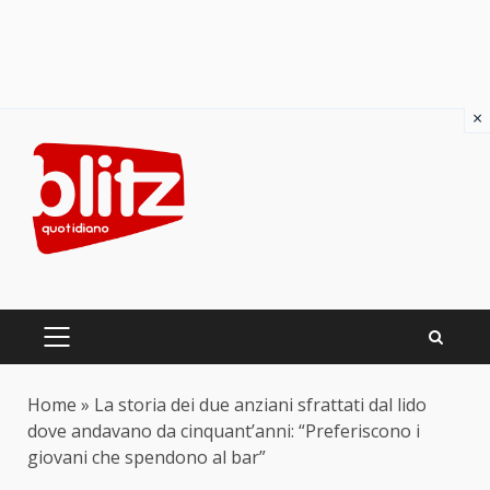
×
Skip
to
content
PRIMARY
MENU
Home
»
La storia dei due anziani sfrattati dal lido
dove andavano da cinquant’anni: “Preferiscono i
giovani che spendono al bar”