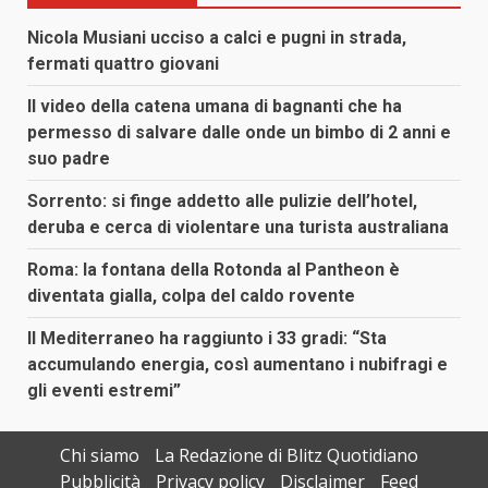
Nicola Musiani ucciso a calci e pugni in strada,
fermati quattro giovani
Il video della catena umana di bagnanti che ha
permesso di salvare dalle onde un bimbo di 2 anni e
suo padre
Sorrento: si finge addetto alle pulizie dell’hotel,
deruba e cerca di violentare una turista australiana
Roma: la fontana della Rotonda al Pantheon è
diventata gialla, colpa del caldo rovente
Il Mediterraneo ha raggiunto i 33 gradi: “Sta
accumulando energia, così aumentano i nubifragi e
gli eventi estremi”
Chi siamo
La Redazione di Blitz Quotidiano
Pubblicità
Privacy policy
Disclaimer
Feed