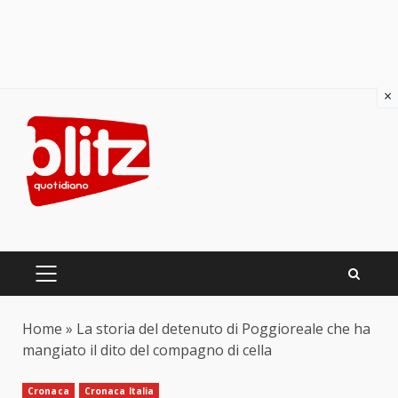
×
Skip
to
content
PRIMARY
MENU
Home
»
La storia del detenuto di Poggioreale che ha
mangiato il dito del compagno di cella
Cronaca
Cronaca Italia