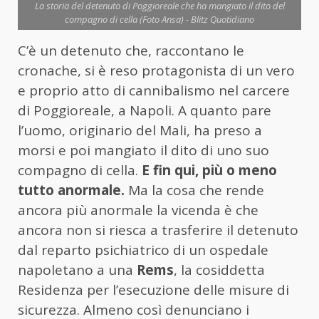
La storia del detenuto di Poggioreale che ha mangiato il dito del
compagno di cella (Foto Ansa) - Blitz Quotidiano
C’è un detenuto che, raccontano le
cronache, si è reso protagonista di un vero
e proprio atto di cannibalismo nel carcere
di Poggioreale, a Napoli. A quanto pare
l’uomo, originario del Mali, ha preso a
morsi e poi mangiato il dito di uno suo
compagno di cella.
E fin qui, più o meno
tutto anormale.
Ma la cosa che rende
ancora più anormale la vicenda è che
ancora non si riesca a trasferire il detenuto
dal reparto psichiatrico di un ospedale
napoletano a una
Rems
, la cosiddetta
Residenza per l’esecuzione delle misure di
sicurezza. Almeno così denunciano i