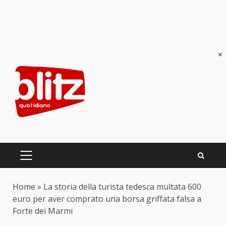
×
Skip
to
content
PRIMARY
MENU
Home
»
La storia della turista tedesca multata 600
euro per aver comprato una borsa griffata falsa a
Forte dei Marmi