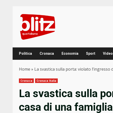
Skip
to
content
Politica
Cronaca
Economia
Sport
Video
Home
»
La svastica sulla porta: violato l’ingresso
Cronaca
Cronaca Italia
La svastica sulla por
casa di una famiglia