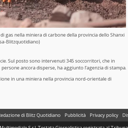
di gas nella miniera di carbone della provincia dello Shanxi
sa-Blitzquotidiano)
cie. Sul posto sono intervenuti 345 soccorritori, che in
persone ancora disperse, ha aggiunto l’agenzia di stampa.
ione in una miniera nella provincia nord-orientale di
Redazione di Blitz Quotidiano
Pubblicità
Privacy policy
Di
Multimediale S.r.l. Testata Giornalistica registrata al Tribun