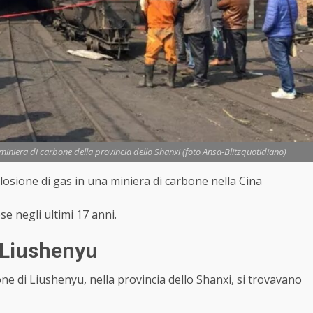
 miniera di carbone della provincia dello Shanxi (foto Ansa-Blitzquotidiano)
esplosione di gas in una miniera di carbone nella Cina
se negli ultimi 17 anni.
i Liushenyu
ne di Liushenyu, nella provincia dello Shanxi, si trovavano