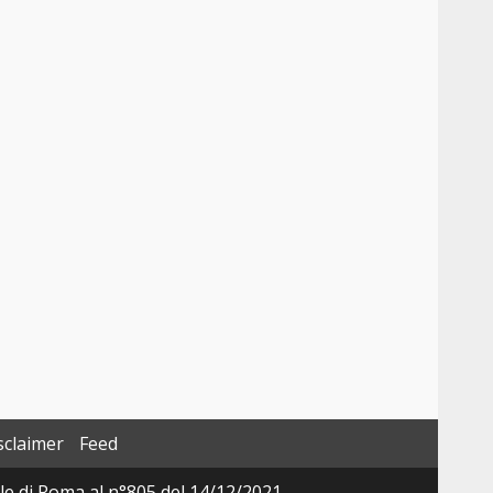
sclaimer
Feed
ale di Roma al n°805 del 14/12/2021