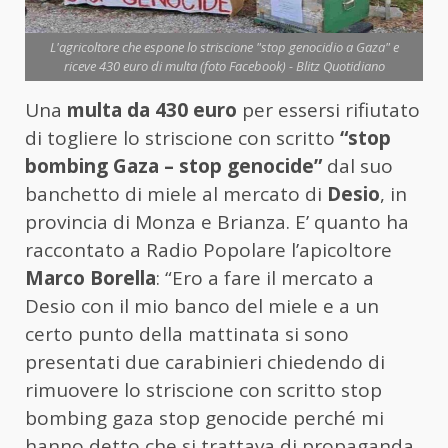
L'agricoltore che espone lo striscione "stop genocidio a Gaza" e
riceve 430 euro di multa (foto Facebook) - Blitz Quotidiano
Una
multa da 430 euro
per essersi rifiutato
di togliere lo striscione con scritto
“stop
bombing Gaza – stop genocide”
dal suo
banchetto di miele al mercato di
Desio
, in
provincia di Monza e Brianza. E’ quanto ha
raccontato a Radio Popolare l’apicoltore
Marco Borella
: “Ero a fare il mercato a
Desio con il mio banco del miele e a un
certo punto della mattinata si sono
presentati due carabinieri chiedendo di
rimuovere lo striscione con scritto stop
bombing gaza stop genocide perché mi
hanno detto che si trattava di propaganda