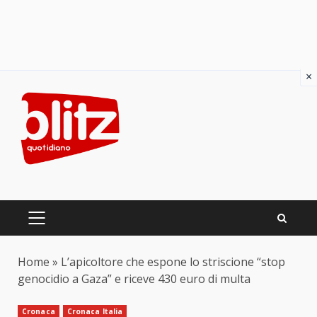
×
Skip
to
content
PRIMARY
MENU
Home
»
L’apicoltore che espone lo striscione “stop
genocidio a Gaza” e riceve 430 euro di multa
Cronaca
Cronaca Italia