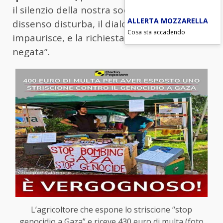
il silenzio della nostra società. Perché il
ALLERTA MOZZARELLA
dissenso disturba, il dialogo tra le persone
Cosa sta accadendo
impaurisce, e la richiesta di giustizia viene
negata”.
L’agricoltore che espone lo striscione “stop
genocidio a Gaza” e riceve 430 euro di multa (foto