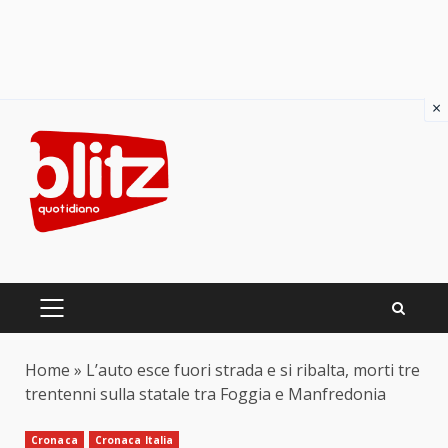
×
Skip
to
content
PRIMARY
MENU
Home
»
L’auto esce fuori strada e si ribalta, morti tre
trentenni sulla statale tra Foggia e Manfredonia
Cronaca
Cronaca Italia