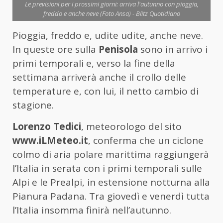
Le previsioni per i prossimi giorni: arriva l'autunno con pioggia,
freddo e anche neve (Foto Ansa) - Blitz Quotidiano
Pioggia, freddo e, udite udite, anche neve.
In queste ore sulla
Penisola
sono in arrivo i
primi temporali e, verso la fine della
settimana arriverà anche il crollo delle
temperature e, con lui, il netto cambio di
stagione.
Lorenzo Tedici
, meteorologo del sito
www.iLMeteo.it
, conferma che un ciclone
colmo di aria polare marittima raggiungerà
l’Italia in serata con i primi temporali sulle
Alpi e le Prealpi, in estensione notturna alla
Pianura Padana. Tra giovedì e venerdì tutta
l’Italia insomma finirà nell’autunno.