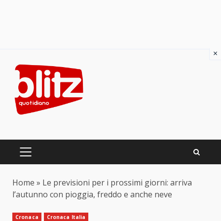
×
Skip
to
content
PRIMARY
MENU
Home
»
Le previsioni per i prossimi giorni: arriva
l’autunno con pioggia, freddo e anche neve
Cronaca
Cronaca Italia