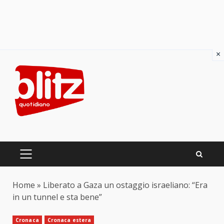
×
Skip
to
content
PRIMARY
MENU
Home
»
Liberato a Gaza un ostaggio israeliano: “Era
in un tunnel e sta bene”
Cronaca
Cronaca estera