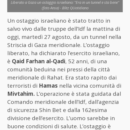
Liberato a Gaza un ostaggio israeliano: "Era in un tunnel e sta bene"
(foto Ansa) - Blitz QUotidiano
Un ostaggio israeliano è stato tratto in
salvo vivo dalle truppe dell’Idf la mattina di
oggi, martedì 27 agosto, da un tunnel nella
Striscia di Gaza meridionale. L’ostaggio
liberato, ha dichiarato l’esercito israeliano,
è
Qaid Farhan al-Qadi
, 52 anni, di una
comunità beduina nei pressi della città
meridionale di Rahat. Era stato rapito dai
terroristi di
Hamas
nella vicina comunità di
Mivtahim.
L’operazione è stata guidata dal
Comando meridionale dell’Idf, dall’agenzia
di sicurezza Shin Bet e dalla 162esima
divisione dell’esercito. L’uomo sarebbe in
buone condizioni di salute. L’ostaggio è