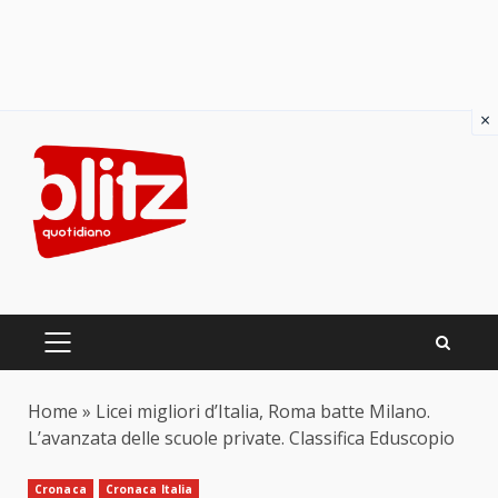
×
Skip
to
content
PRIMARY
MENU
Home
»
Licei migliori d’Italia, Roma batte Milano.
L’avanzata delle scuole private. Classifica Eduscopio
Cronaca
Cronaca Italia