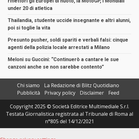
riflettori gli Europei di nuoto, la MotoGP, i Mondiali
under 20 di atletica
Thailandia, studente uccide insegnante e altri alunni,
poi si toglie la vita
Presunto pusher, soldi spariti e verbali falsi: cinque
agenti della polizia locale arrestati a Milano
Meloni su Guccini: “Continuerò a cantare le sue
canzoni anche se non sarebbe contento”
Chi siamo
La Redazione di Blitz Quotidiano
Pubblicità
Privacy policy
Disclaimer
Feed
Copyright 2025 © Società Editrice Multimediale S.r.l.
Testata Giornalistica registrata al Tribunale di Roma al
n°805 del 14/12/2021