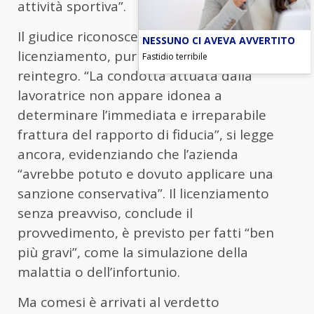
attività sportiva”.
Il giudice riconosce quindi l’illegittimità del
NESSUNO CI AVEVA AVVERTITO
licenziamento, pur senza disporre il
Fastidio terribile
reintegro. “La condotta attuata dalla
lavoratrice non appare idonea a
determinare l’immediata e irreparabile
frattura del rapporto di fiducia”, si legge
ancora, evidenziando che l’azienda
“avrebbe potuto e dovuto applicare una
sanzione conservativa”. Il licenziamento
senza preavviso, conclude il
provvedimento, è previsto per fatti “ben
più gravi”, come la simulazione della
malattia o dell’infortunio.
Ma comesi è arrivati al verdetto