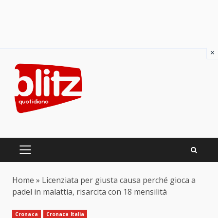
×
Skip
to
content
PRIMARY
MENU
Home
»
Licenziata per giusta causa perché gioca a
padel in malattia, risarcita con 18 mensilità
Cronaca
Cronaca Italia