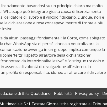
l licenziamento basandosi su un principio chiaro ma molto
 di Whatsapp può integrare giusta causa di licenziamento
 del datore di lavoro e il vincolo fiduciario. Dunque, non è
, se la dichiarazione è resa consapevolmente di fronte a più
 lesivo.
ata da alcuni passaggi fondamentali: la Corte, come spiegato
ella chat WhatsApp sia di per sé idonea a neutralizzare la
e la comunicazione avvenga in un gruppo implica comunque la
li come ‘terzi’ rispetto all’autore della dichiarazione”,
connotato da intenzionalità lesiva” e “distingue tra dolo e
n assenza di volontà di divulgazione all’esterno, la
un profilo di responsabilità, idoneo a rafforzare il disvalore
Redazione di Blitz Quotidiano
Pubblicità
Privacy policy
Di
Multimediale S.r.l. Testata Giornalistica registrata al Tribun