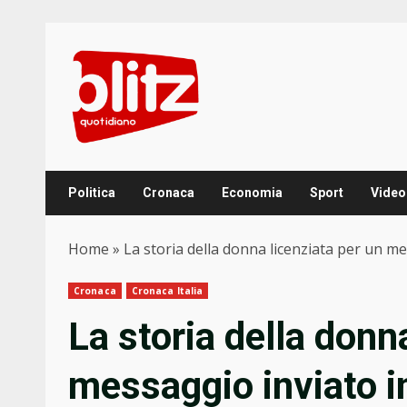
Skip
to
content
Politica
Cronaca
Economia
Sport
Video
Home
»
La storia della donna licenziata per un m
Cronaca
Cronaca Italia
La storia della donn
messaggio inviato i