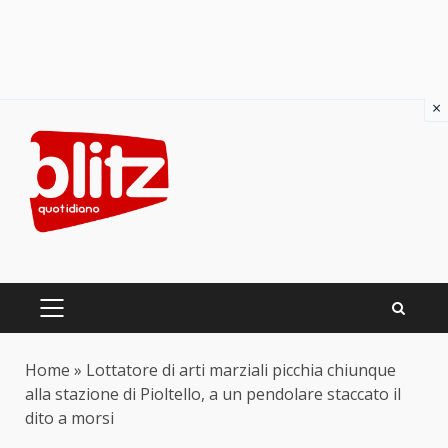
×
Skip
to
content
PRIMARY
MENU
Home
»
Lottatore di arti marziali picchia chiunque
alla stazione di Pioltello, a un pendolare staccato il
dito a morsi