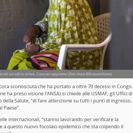
ntrolli sui voli in arrivo. Cosa ne sappiamo (foto Ansa-Blitzquotidiano)
a ancora sconosciuta che ha portato a oltre 70 decessi in Congo.
ne ha preso visione l’ANSA) si chiede alle USMAF, gli Uffici di
 della Salute, “di fare attenzione su tutti i punti di ingresso,
al Paese”.
elle internazionali, “stanno lavorando per verificare la
ce a questo nuovo focolaio epidemico che sta colpendo il