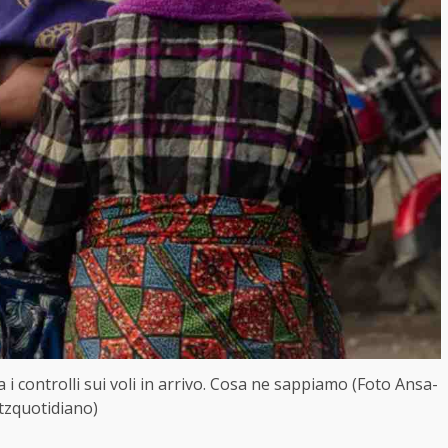
a i controlli sui voli in arrivo. Cosa ne sappiamo (Foto Ansa-
itzquotidiano)