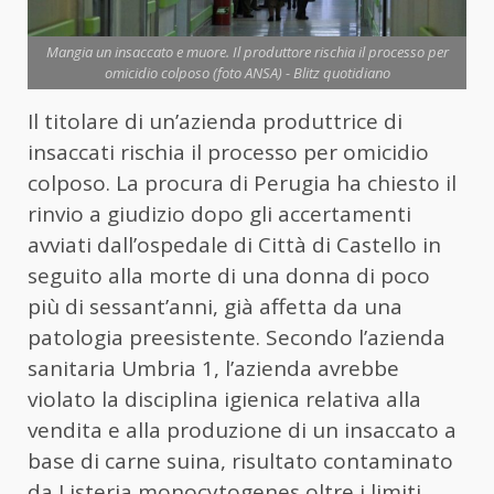
Mangia un insaccato e muore. Il produttore rischia il processo per
omicidio colposo (foto ANSA) - Blitz quotidiano
Il titolare di un’azienda produttrice di
insaccati rischia il processo per omicidio
colposo. La procura di Perugia ha chiesto il
rinvio a giudizio dopo gli accertamenti
avviati dall’ospedale di Città di Castello in
seguito alla morte di una donna di poco
più di sessant’anni, già affetta da una
patologia preesistente. Secondo l’azienda
sanitaria Umbria 1, l’azienda avrebbe
violato la disciplina igienica relativa alla
vendita e alla produzione di un insaccato a
base di carne suina, risultato contaminato
da Listeria monocytogenes oltre i limiti