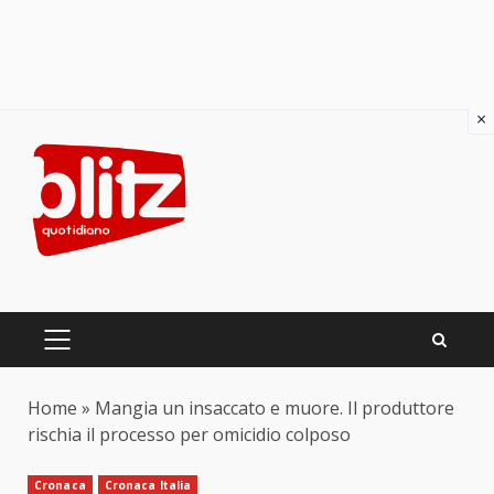
×
Skip
to
content
PRIMARY
MENU
Home
»
Mangia un insaccato e muore. Il produttore
rischia il processo per omicidio colposo
Cronaca
Cronaca Italia