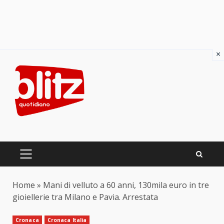
×
Skip
to
content
PRIMARY
MENU
Home
»
Mani di velluto a 60 anni, 130mila euro in tre
gioiellerie tra Milano e Pavia. Arrestata
Cronaca
Cronaca Italia