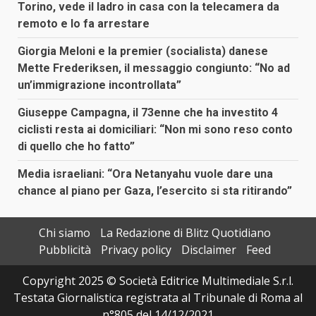
Torino, vede il ladro in casa con la telecamera da
remoto e lo fa arrestare
Giorgia Meloni e la premier (socialista) danese
Mette Frederiksen, il messaggio congiunto: “No ad
un’immigrazione incontrollata”
Giuseppe Campagna, il 73enne che ha investito 4
ciclisti resta ai domiciliari: “Non mi sono reso conto
di quello che ho fatto”
Media israeliani: “Ora Netanyahu vuole dare una
chance al piano per Gaza, l’esercito si sta ritirando”
Chi siamo
La Redazione di Blitz Quotidiano
Pubblicità
Privacy policy
Disclaimer
Feed
Copyright 2025 © Società Editrice Multimediale S.r.l.
Testata Giornalistica registrata al Tribunale di Roma al
n°805 del 14/12/2021