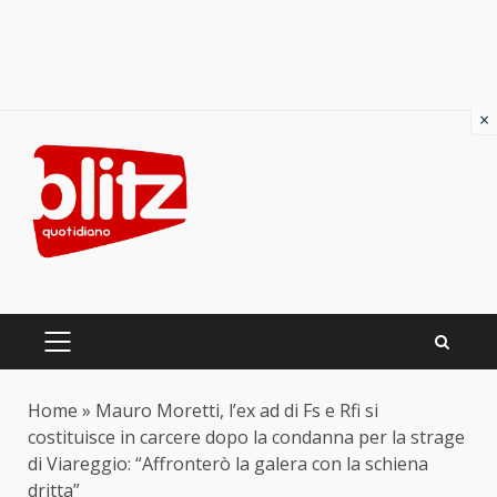
×
Skip
to
content
PRIMARY
MENU
Home
»
Mauro Moretti, l’ex ad di Fs e Rfi si
costituisce in carcere dopo la condanna per la strage
di Viareggio: “Affronterò la galera con la schiena
dritta”