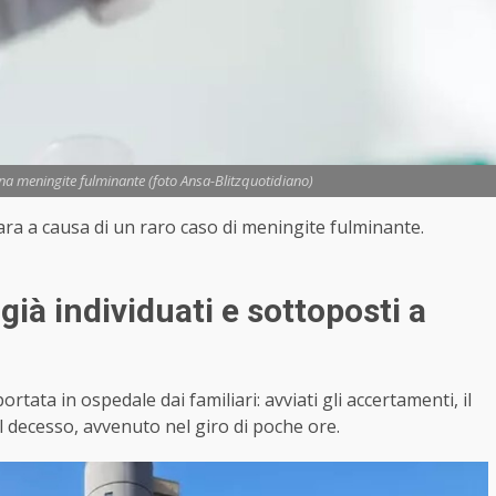
a meningite fulminante (foto Ansa-Blitzquotidiano)
ara a causa di un raro caso di meningite fulminante.
già individuati e sottoposti a
rtata in ospedale dai familiari: avviati gli accertamenti, il
l decesso, avvenuto nel giro di poche ore.