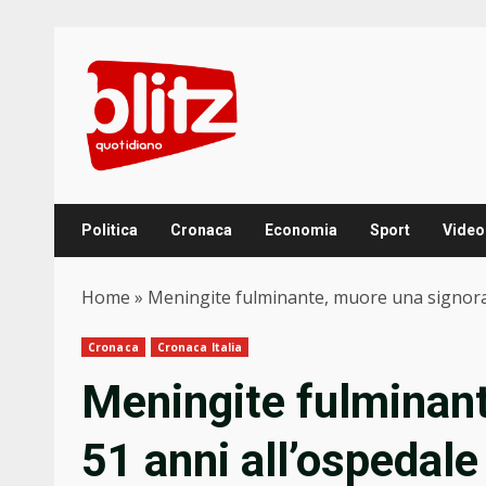
Skip
to
content
Politica
Cronaca
Economia
Sport
Video
Home
»
Meningite fulminante, muore una signora 
Cronaca
Cronaca Italia
Meningite fulminant
51 anni all’ospedale