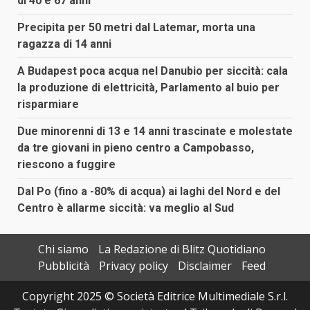
di 40 e 67 anni
Precipita per 50 metri dal Latemar, morta una
ragazza di 14 anni
A Budapest poca acqua nel Danubio per siccità: cala
la produzione di elettricità, Parlamento al buio per
risparmiare
Due minorenni di 13 e 14 anni trascinate e molestate
da tre giovani in pieno centro a Campobasso,
riescono a fuggire
Dal Po (fino a -80% di acqua) ai laghi del Nord e del
Centro è allarme siccità: va meglio al Sud
Chi siamo
La Redazione di Blitz Quotidiano
Pubblicità
Privacy policy
Disclaimer
Feed
Copyright 2025 © Società Editrice Multimediale S.r.l.