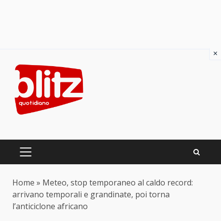
×
Skip
to
content
PRIMARY
MENU
Home
»
Meteo, stop temporaneo al caldo record:
arrivano temporali e grandinate, poi torna
l’anticiclone africano