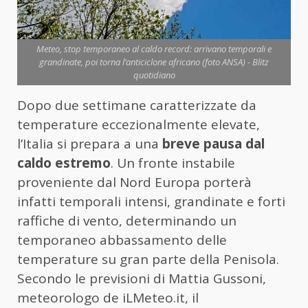
Meteo, stop temporaneo al caldo record: arrivano temporali e
grandinate, poi torna l’anticiclone africano (foto ANSA) - Blitz
quotidiano
Dopo due settimane caratterizzate da
temperature eccezionalmente elevate,
l’Italia si prepara a una
breve pausa dal
caldo estremo
. Un fronte instabile
proveniente dal Nord Europa porterà
infatti temporali intensi, grandinate e forti
raffiche di vento, determinando un
temporaneo abbassamento delle
temperature su gran parte della Penisola.
Secondo le previsioni di Mattia Gussoni,
meteorologo de iLMeteo.it, il