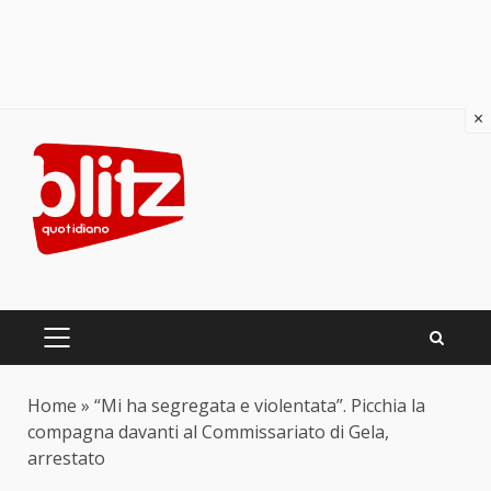
×
Skip
to
content
PRIMARY
MENU
Home
»
“Mi ha segregata e violentata”. Picchia la
compagna davanti al Commissariato di Gela,
arrestato