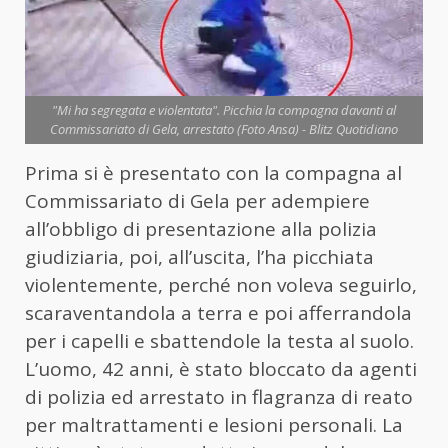
"Mi ha segregata e violentata". Picchia la compagna davanti al
Commissariato di Gela, arrestato (Foto Ansa) - Blitz Quotidiano
Prima si è presentato con la compagna al
Commissariato di Gela per adempiere
all’obbligo di presentazione alla polizia
giudiziaria, poi, all’uscita, l’ha picchiata
violentemente, perché non voleva seguirlo,
scaraventandola a terra e poi afferrandola
per i capelli e sbattendole la testa al suolo.
L’uomo, 42 anni, è stato bloccato da agenti
di polizia ed arrestato in flagranza di reato
per maltrattamenti e lesioni personali. La