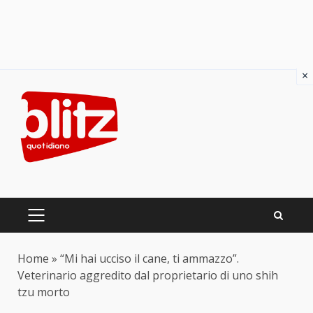
×
Skip
to
content
PRIMARY
MENU
Home
»
“Mi hai ucciso il cane, ti ammazzo”.
Veterinario aggredito dal proprietario di uno shih
tzu morto