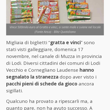
Vince 500mila euro al Gratta e vinci, si sente male e sviene nel locale
(Fonte Ansa) - Blitz Quotidiano
Migliaia di biglietti “
gratta e vinci
” sono
stati visti galleggiare, domenica 17
novembre, nel canale di Muzza in provincia
di Lodi. Diversi cittadini dei comuni di Lodi
Vecchio e Cornegliano Laudense
hanno
segnalato la
stranezza
dopo aver visto i
pacchi pieni di schede da gioco
ancora
sigillati.
Qualcuno ha provato a ripescarli ma, a
quanto pare, non ha avuto successo. A