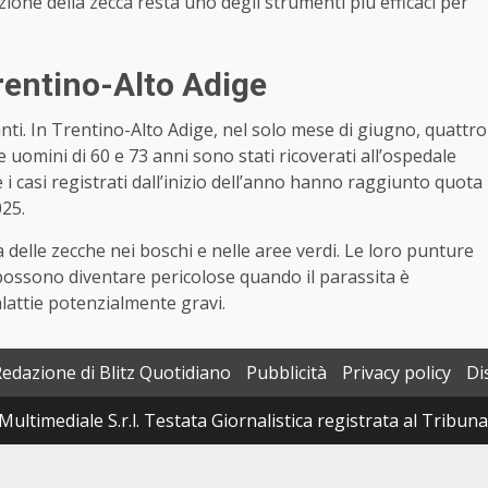
zione della zecca resta uno degli strumenti più efficaci per
rentino-Alto Adige
anti. In Trentino-Alto Adige, nel solo mese di giugno, quattro
 uomini di 60 e 73 anni sono stati ricoverati all’ospedale
 casi registrati dall’inizio dell’anno hanno raggiunto quota
025.
a delle zecche nei boschi e nelle aree verdi. Le loro punture
ossono diventare pericolose quando il parassita è
alattie potenzialmente gravi.
Redazione di Blitz Quotidiano
Pubblicità
Privacy policy
Di
Multimediale S.r.l. Testata Giornalistica registrata al Tribun