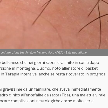
ce l’attenzione tra Veneto e Trentino (foto ANSA) - Blitz quotidiano
 bellunese che nei giorni scorsi era finito in coma dopo
rsione in montagna. L’uomo, noto allenatore di basket
ù in Terapia intensiva, anche se resta ricoverato in prognosi
oni gravissime da un familiare, che aveva immediatamente
adro clinico all’encefalite da zecca (Tbe), una malattia virale
vocare complicazioni neurologiche anche molto serie.