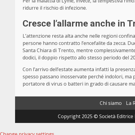
Per la malattia di Lyme, invece, la tempestiva rimo
ridurre il rischio di infezione.
Cresce l’allarme anche in T
L’attenzione resta alta anche nelle regioni confin
persone hanno contratto l’encefalite da zecca. Due
Santa Chiara di Trento, mentre complessivamente i
dodici, il doppio rispetto allo stesso periodo del 2
Con l’arrivo dell’estate aumenta infatti la presenz
spesso passano inosservate perché indolori, ma p
portatore di virus o batteri in grado di causare m
Chi siamo
La 
Copyright 2025 © Società Editrice 
Change privacy settings