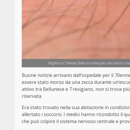
Migliora il 70enne finito in coma per una zecca: cres
Buone notizie arrivano dall’ospedale per il 70enne
essere stato morso da una zecca durante un’escu
attivo tra Bellunese e Trevigiano, non si trova pi
riservata.
Era stato trovato nella sua abitazione in condizi
allertato i soccorsi. I medici hanno ricondotto il qu
che può colpire il sistema nervoso centrale e pro