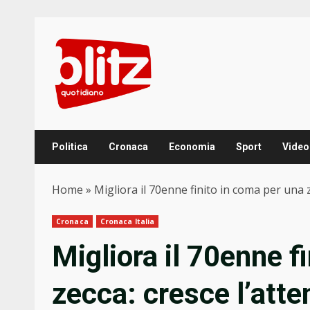
Skip
to
content
Politica
Cronaca
Economia
Sport
Video
Home
»
Migliora il 70enne finito in coma per una 
Cronaca
Cronaca Italia
Migliora il 70enne f
zecca: cresce l’atte