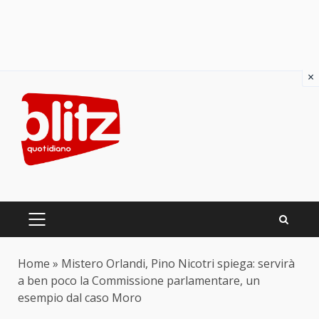
×
Skip
to
content
PRIMARY
MENU
Home
»
Mistero Orlandi, Pino Nicotri spiega: servirà
a ben poco la Commissione parlamentare, un
esempio dal caso Moro