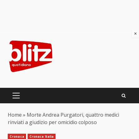
×
Skip
to
content
PRIMARY
MENU
Home
»
Morte Andrea Purgatori, quattro medici
rinviati a giudizio per omicidio colposo
Cronaca
Cronaca Italia