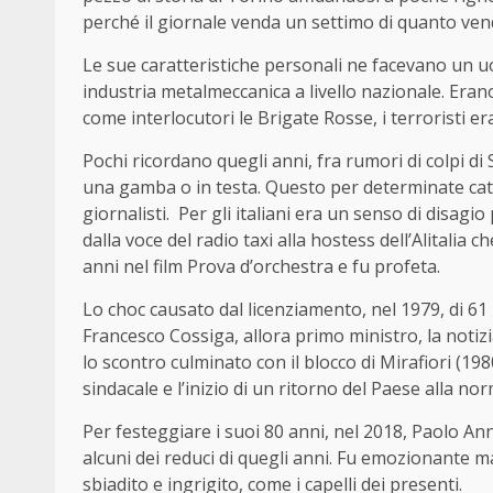
perché il giornale venda un settimo di quanto ven
Le sue caratteristiche personali ne facevano un u
industria metalmeccanica a livello nazionale. Erano
come interlocutori le Brigate Rosse, i terroristi era
Pochi ricordano quegli anni, fra rumori di colpi di S
una gamba o in testa. Questo per determinate catego
giornalisti. Per gli italiani era un senso di disagio
dalla voce del radio taxi alla hostess dell’Alitalia c
anni nel film Prova d’orchestra e fu profeta.
Lo choc causato dal licenziamento, nel 1979, di 61
Francesco Cossiga, allora primo ministro, la notiz
lo scontro culminato con il blocco di Mirafiori (1
sindacale e l’inizio di un ritorno del Paese alla nor
Per festeggiare i suoi 80 anni, nel 2018, Paolo Annib
alcuni dei reduci di quegli anni. Fu emozionante m
sbiadito e ingrigito, come i capelli dei presenti.