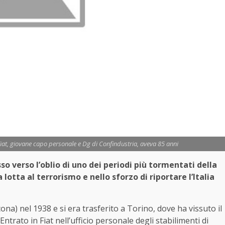
iat, giovane capo personale e Dg di Confindustria, aveva 85 anni
o verso l’oblio di uno dei periodi più tormentati della
 lotta al terrorismo e nello sforzo di riportare l’Italia
ona) nel 1938 e si era trasferito a Torino, dove ha vissuto il
ntrato in Fiat nell’ufficio personale degli stabilimenti di