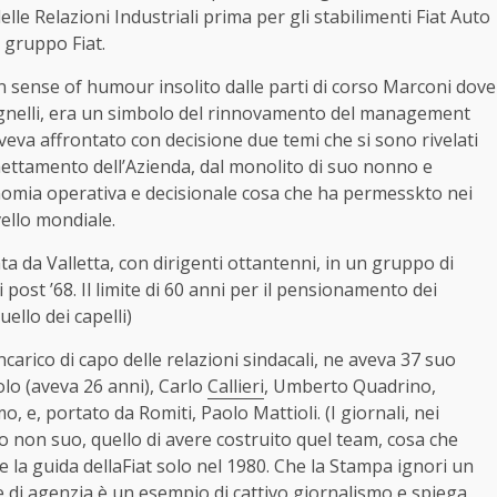
lle Relazioni Industriali prima per gli stabilimenti Fiat Auto
 gruppo Fiat.
n sense of humour insolito dalle parti di corso Marconi dove
 Agnelli, era un simbolo del rinnovamento del management
eva affrontato con decisione due temi che si sono rivelati
chettamento dell’Azienda, dal monolito di suo nonno e
nomia operativa e decisionale cosa che ha permesskto nei
vello mondiale.
ta da Valletta, con dirigenti ottantenni, in un gruppo di
 post ’68. Il limite di 60 anni per il pensionamento dei
uello dei capelli)
arico di capo delle relazioni sindacali, ne aveva 37 suo
lo (aveva 26 anni), Carlo
Callieri
, Umberto Quadrino,
 e, portato da Romiti, Paolo Mattioli. (I giornali, nei
to non suo, quello di avere costruito quel team, cosa che
 la guida dellaFiat solo nel 1980. Che la Stampa ignori un
e di agenzia è un esempio di cattivo giornalismo e spiega