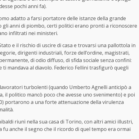
desse pochi anni fa).
omo adatto a farsi portatore delle istanze della grande
 gli anni di piombo, certi politici erano pronti a riconoscere
no infiltrati nei ministeri.
tato e il rischio di uscire di casa e trovarsi una pallottola in
rie, dirigenti industriali, forze dell’ordine, magistrati,
 permanente, di odio diffuso, di sfida sociale senza confini:
he ti mandava al diavolo. Federico Fellini trasfigurò quegli
 lavoratori turbolenti (quando Umberto Agnelli anticipò a
ia, il politico mancò poco che avesse uno svenimento) e poi
980) portarono a una forte attenuazione della virulenza
malità.
aldi riunì nella sua casa di Torino, con altri amici illustri,
a fu anche il segno che il ricordo di quel tempo era ormai