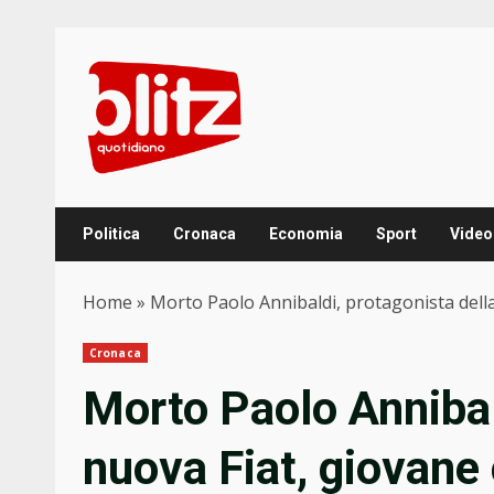
Skip
to
content
Politica
Cronaca
Economia
Sport
Video
Home
»
Morto Paolo Annibaldi, protagonista della
Cronaca
Morto Paolo Annibal
nuova Fiat, giovane