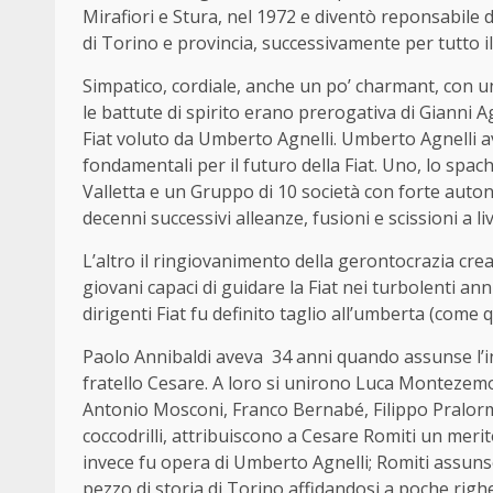
Mirafiori e Stura, nel 1972 e diventò reponsabile de
di Torino e provincia, successivamente per tutto il
Simpatico, cordiale, anche un po’ charmant, con u
le battute di spirito erano prerogativa di Gianni
Fiat voluto da Umberto Agnelli. Umberto Agnelli av
fondamentali per il futuro della Fiat. Uno, lo spa
Valletta e un Gruppo di 10 società con forte auto
decenni successivi alleanze, fusioni e scissioni a li
L’altro il ringiovanimento della gerontocrazia crea
giovani capaci di guidare la Fiat nei turbolenti anni
dirigenti Fiat fu definito taglio all’umberta (come q
Paolo Annibaldi aveva 34 anni quando assunse l’inc
fratello Cesare. A loro si unirono Luca Montezemo
Antonio Mosconi, Franco Bernabé, Filippo Pralormo,
coccodrilli, attribuiscono a Cesare Romiti un meri
invece fu opera di Umberto Agnelli; Romiti assunse
pezzo di storia di Torino affidandosi a poche righ