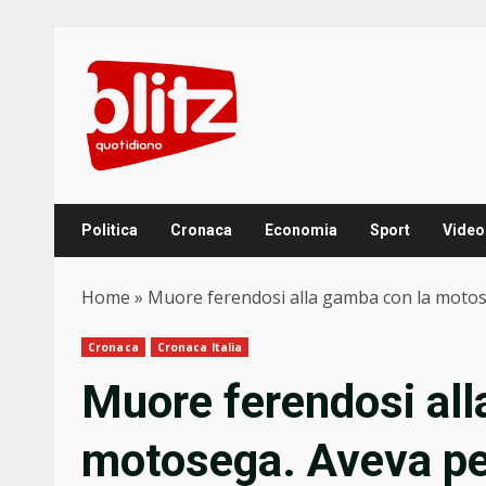
Skip
to
content
Politica
Cronaca
Economia
Sport
Video
Home
»
Muore ferendosi alla gamba con la motos
Cronaca
Cronaca Italia
Muore ferendosi all
motosega. Aveva pe