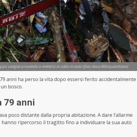
po sangue provando a mettersi in salvo in auto (foto Ansa-Blitzquotidiano)
79 anni ha perso la vita dopo essersi ferito accidentalmente
 un bosco.
a 79 anni
ava poco distante dalla propria abitazione. A dare l’allarme
, hanno ripercorso il tragitto fino a individuare la sua auto