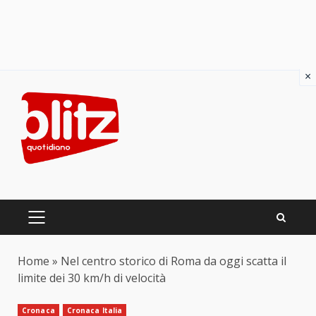
×
Skip
to
content
PRIMARY
MENU
Home
»
Nel centro storico di Roma da oggi scatta il
limite dei 30 km/h di velocità
Cronaca
Cronaca Italia