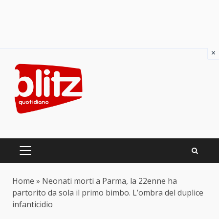
×
Skip
to
content
PRIMARY
MENU
Home
»
Neonati morti a Parma, la 22enne ha
partorito da sola il primo bimbo. L’ombra del duplice
infanticidio