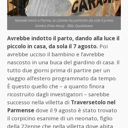
Neonati morti a Parma, la 22enne ha partorito da sola il primo
bimbo (Foto Ansa) - Blitz Quotidiano
Avrebbe indotto il parto, dando alla luce il
piccolo in casa, da sola il 7 agosto.
Poi
avrebbe ucciso il bambino e l’avrebbe
nascosto in una buca del giardino di casa. Il
tutto due giorni prima di partire per un
viaggio all’estero programmato da tempo.
È questo quello che – a quanto finora
ricostruito dagli investigatori – sarebbe
successo nella villetta di
Traversetolo nel
Parmense
dove il 9 agosto è stato trovato
il corpicino esanime di un neonato, figlio
della 22enne che nella villetta dove abita