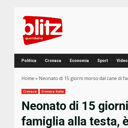
Skip
to
content
Politica
Cronaca
Economia
Sport
Video
Home
»
Neonato di 15 giorni morso dal cane di fam
Cronaca
Cronaca Italia
Neonato di 15 giorn
famiglia alla testa, 