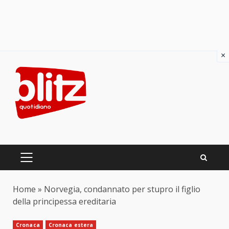
×
Skip
to
content
PRIMARY
MENU
Home
»
Norvegia, condannato per stupro il figlio
della principessa ereditaria
Cronaca
Cronaca estera