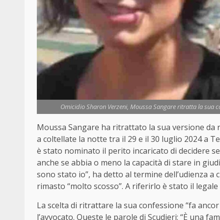
Omicidio Sharon Verzeni, Moussa Sangare ritratta la sua co
Moussa Sangare ha ritrattato la sua versione da r
a coltellate la notte tra il 29 e il 30 luglio 2024 a
è stato nominato il perito incaricato di decidere s
anche se abbia o meno la capacità di stare in giu
sono stato io”, ha detto al termine dell’udienza a 
rimasto “molto scosso”. A riferirlo è stato il legale
La scelta di ritrattare la sua confessione “fa ancor
l’avvocato. Queste le parole di Scudieri: “È una fam