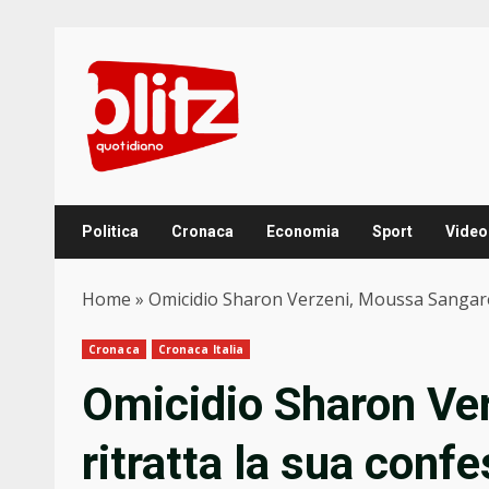
Skip
to
content
Politica
Cronaca
Economia
Sport
Video
Home
»
Omicidio Sharon Verzeni, Moussa Sangare r
Cronaca
Cronaca Italia
Omicidio Sharon Ve
ritratta la sua conf