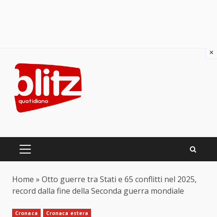
×
Skip
to
content
PRIMARY
MENU
Home
»
Otto guerre tra Stati e 65 conflitti nel 2025,
record dalla fine della Seconda guerra mondiale
Cronaca
Cronaca estera