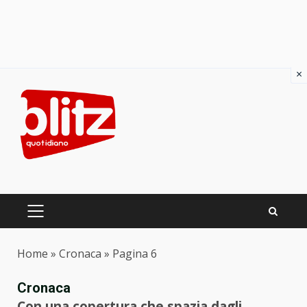
×
Skip
to
content
PRIMARY
MENU
Home
»
Cronaca
»
Pagina 6
Cronaca
Con una copertura che spazia dagli