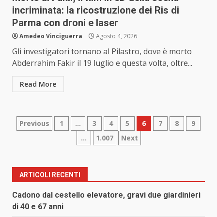
incriminata: la ricostruzione dei Ris di
Parma con droni e laser
Amedeo Vinciguerra
Agosto 4, 2026
Gli investigatori tornano al Pilastro, dove è morto
Abderrahim Fakir il 19 luglio e questa volta, oltre...
Read More
Paginazione
Previous
1
…
3
4
5
6
7
8
9
…
1.007
Next
degli
articoli
ARTICOLI RECENTI
Cadono dal cestello elevatore, gravi due giardinieri
di 40 e 67 anni