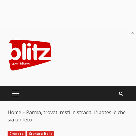
×
Skip
to
content
PRIMARY
MENU
Home
»
Parma, trovati resti in strada. L’ipotesi è che
sia un feto
Cronaca
Cronaca Italia