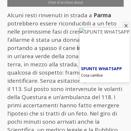
(Foto d'archivio Ansa)
Alcuni resti rinvenuti in strada a
Parma
potrebbero essere riconducibili a un feto
nelle primissime fasi di crescita. A dare
l’allarme è stata una donna che stava
portando a spasso il cane
in via Federico II
,
in un’area verde della zona Crocetta. A
terra, in mezzo alla strada, ha notato
SPUNTE WHATSAPP
qualcosa di sospetto: frammenti difficili da
Cosa cambia
identificare. Senza esitazione, ha chiamato
il 113. Sul posto sono intervenute le volanti
della Questura e un’ambulanza del 118. I
primi accertamenti hanno fatto emergere
l’ipotesi che si tratti di un feto. Nel giro di
pochi minuti sono arrivati anche la
Scientifica, un medico legale e la Pubblico